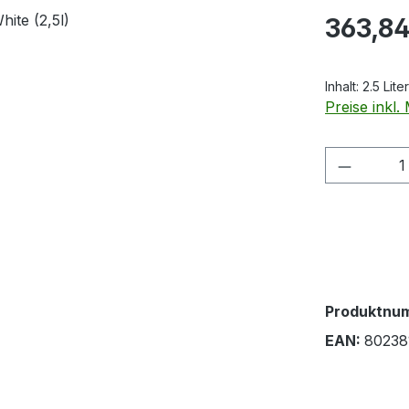
Regulärer Pr
363,84
Inhalt:
2.5 Lite
Preise inkl
Produkt
Produktnu
EAN:
80238