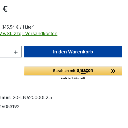
eis:
 €
r
(145,54 € / 1 Liter)
. MwSt. zzgl. Versandkosten
 Anzahl: Gib den gewünschten Wert ein 
In den Warenkorb
mmer:
20-LN620000L2.5
16053192