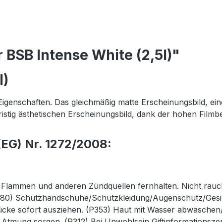
 BSB Intense White (2,5l)"
l)
genschaften. Das gleichmäßig matte Erscheinungsbild, ei
stig ästhetischen Erscheinungsbild, dank der hohen Filmbe
EG) Nr. 1272/2008:
n Flammen und anderen Zündquellen fernhalten. Nicht rauc
0) Schutzhandschuhe/Schutzkleidung/Augenschutz/Gesich
tücke sofort ausziehen. (P353) Haut mit Wasser abwaschen
te Atmung sorgen. (P312) Bei Unwohlsein Giftinformations