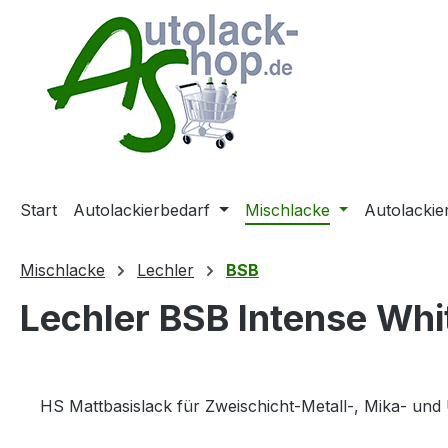
m Hauptinhalt springen
Zur Suche springen
Zur Hauptnavigation springen
Start
Autolackierbedarf
Mischlacke
Autolackie
Mischlacke
Lechler
BSB
Lechler BSB Intense Whit
HS Mattbasislack für Zweischicht-Metall-, Mika- und