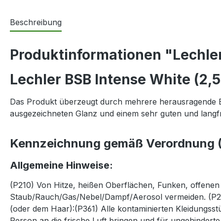
Beschreibung
Produktinformationen "Lechler
Lechler BSB Intense White (2,5
Das Produkt überzeugt durch mehrere herausragende Ei
ausgezeichneten Glanz und einem sehr guten und langfri
Kennzeichnung gemäß Verordnung (
Allgemeine Hinweise:
(P210) Von Hitze, heißen Oberflächen, Funken, offene
Staub/Rauch/Gas/Nebel/Dampf/Aerosol vermeiden. (P28
(oder dem Haar):(P361) Alle kontaminierten Kleidungss
Person an die frische Luft bringen und für ungehinder