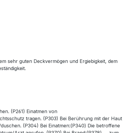
nem sehr guten Deckvermögen und Ergiebigkeit, dem
ständigkeit.
hen. (P261) Einatmen von
tsschutz tragen. (P303) Bei Berührung mit der Haut
/duschen. (P304) Bei Einatmen:(P340) Die betroffene
zentrum/Arzt anrufen. (P370) Bei Brand:(P378) … zum