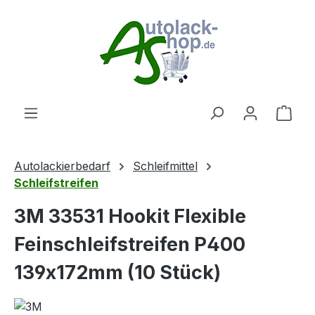
Zum Hauptinhalt springen
Ware
Autolackierbedarf
Schleifmittel
Schleifstreifen
3M 33531 Hookit Flexible
Feinschleifstreifen P400
139x172mm (10 Stück)