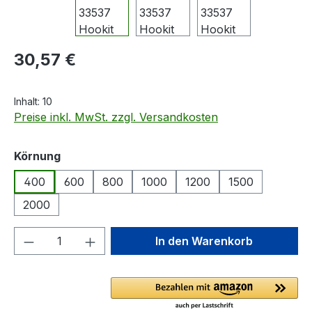
Regulärer Preis:
30,57 €
Inhalt:
10
Preise inkl. MwSt. zzgl. Versandkosten
auswählen
Körnung
400
600
800
1000
1200
1500
2000
Produkt Anzahl: Gib den gewünschten We
In den Warenkorb