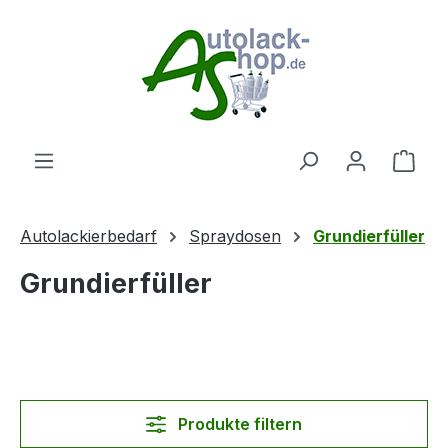
Zum Hauptinhalt springen
Ware
Autolackierbedarf
Spraydosen
Grundierfüller
Grundierfüller
Produkte filtern