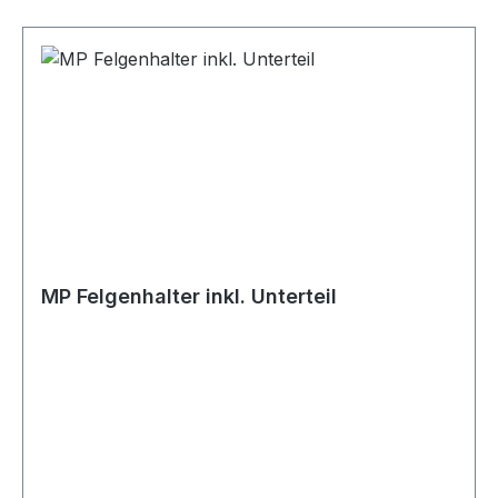
Aufnahmearme sowie die 2 Aufnahmearme für
Stoßfänger incl. der Verlängerung zum
Einspannen der zu lackierenden Teile wie
Stoßfänger und Spoiler sind stufenlos
verstellbar.Technische Daten stabile,
blauverzinkte Ausführung 360°-variabel
einstellbare Drehachse fahrbar mit großen
Rädern zum Einsatz auf Gitterrosten in
Lackierkabinen wärmebeständige Räder zur
Verwendung auch in der Lackierkabine inkl.
Verlängerung zum Lackieren von Stoßfängern
MP Felgenhalter inkl. Unterteil
und Spoilern