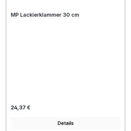
MP Lackierklammer 30 cm
Regulärer Preis:
24,37 €
Details