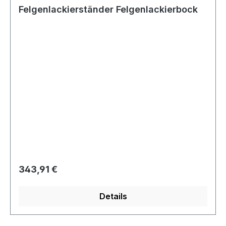
Felgenlackierständer Felgenlackierbock
Regulärer Preis:
343,91 €
Details