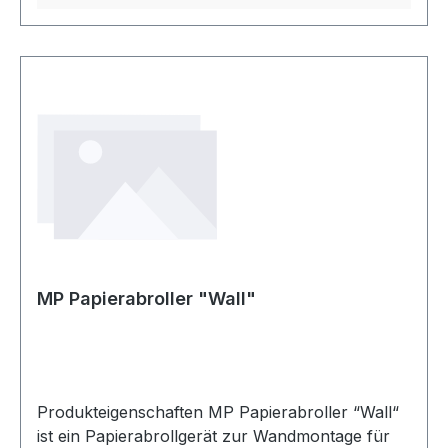
welches mittels Klebeband-Andrückrollen
optimal fixiert wird und ist das ideale Hilfsmittel
um schnelle und rationelle Abdeckarbeiten am
Fahrzeug durchführen zu können. Leichtes
Abreißen des Papiers durch scharfe
Abreißschienen. Technische Daten für 22 cm, 60
cm und 90 cm Abdeckpapier sehr
platzsparender, fahrbarer Abroller für rationelle
Abdeckarbeiten mit automatischem
Klebebandabroller
MP Papierabroller "Wall"
Produkteigenschaften MP Papierabroller “Wall“
ist ein Papierabrollgerät zur Wandmontage für