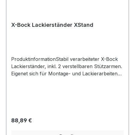
X-Bock Lackierständer XStand
ProduktinformationStabil verarbeiteter X-Bock
Lackierständer, inkl. 2 verstellbaren Stützarmen.
Eigenet sich für Montage- und Lackierarbeiten
von Stoßstangen, etc.Farbe: weiß, feuerverzinkt
Regulärer Preis:
88,89 €