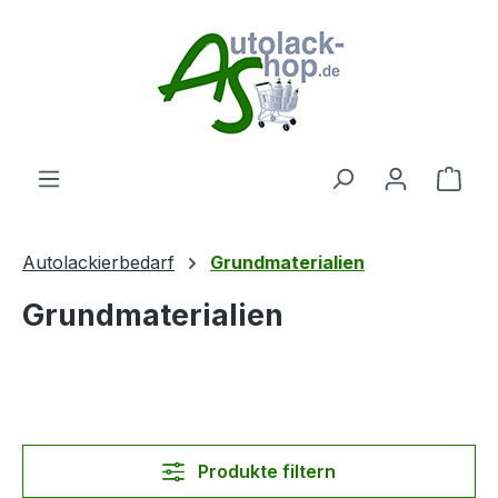
Zum Hauptinhalt springen
Ware
Autolackierbedarf
Grundmaterialien
Grundmaterialien
Produkte filtern