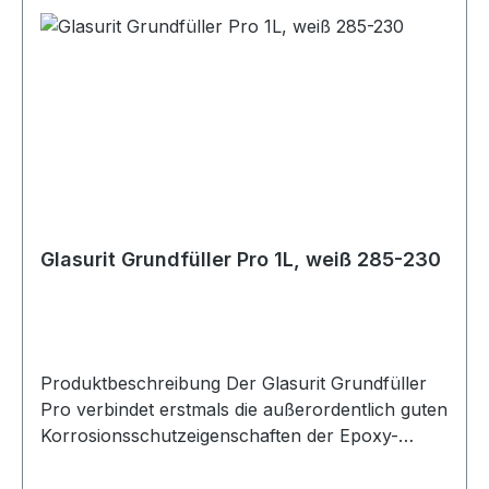
Grenzwert für dieses Produkt (Produktkategorie:
IIB.c I) in gebrauchsfertiger Einstellung beträgt
max. 540 g/l. Dieses Produkt hat einen VOC-
Gehalt von 455 g/l. Mischungsverhältnis 4 : 1 : 1
nach Volumen Härter 965-55 Einstellzusatz 352-
91 CV, normal 352-216, lang 352-345, sehr lang
15 - 20°C 20 - 25°C 25 - 30°C Spritzviskosität
DIN 4 / 20° C 18 - 22 Sek. DIN 4 Potlife 20 °C 8
Std.
Glasurit Grundfüller Pro 1L, weiß 285-230
Produktbeschreibung Der Glasurit Grundfüller
Pro verbindet erstmals die außerordentlich guten
Korrosionsschutzeigenschaften der Epoxy-
Technologie mit den Verarbeitungseigenschaften
von 2K-HS-Grundfüllern. Somit applizieren Sie