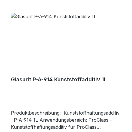
Flüssigkeit und Dampf entzündbar. H317 Kann
allergische Hautreaktionen verursachen. H411
Giftig für Wasserorganismen, mit langfristiger
Wirkung. Piktogramm: Achtung
Glasurit P-A-914 Kunststoffadditiv 1L
Produktbeschreibung: Kunststoffhaftungsadditiv,
P-A-914 1L Anwendungsbereich: ProClass -
Kunststoffhaftungsadditiv für ProClass