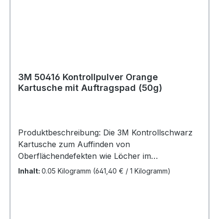
3M 50416 Kontrollpulver Orange
Kartusche mit Auftragspad (50g)
Produktbeschreibung: Die 3M Kontrollschwarz
Kartusche zum Auffinden von
Oberflächendefekten wie Löcher im
Karosseriespachtel und tiefe Kratzer in der
Inhalt:
0.05 Kilogramm
(641,40 € / 1 Kilogramm)
Grundierung. deckt selbst kleinste
Oberflächendefekte beim Trockenschleifen der
Grundierung auf Kein Abdecken erforderlich
nach dem Auftragen keine Trocknungszeit