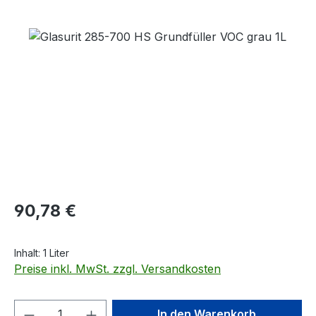
Bildergalerie überspringen
Regulärer Preis:
90,78 €
Inhalt:
1 Liter
Preise inkl. MwSt. zzgl. Versandkosten
Produkt Anzahl: Gib den gewünschten We
In den Warenkorb