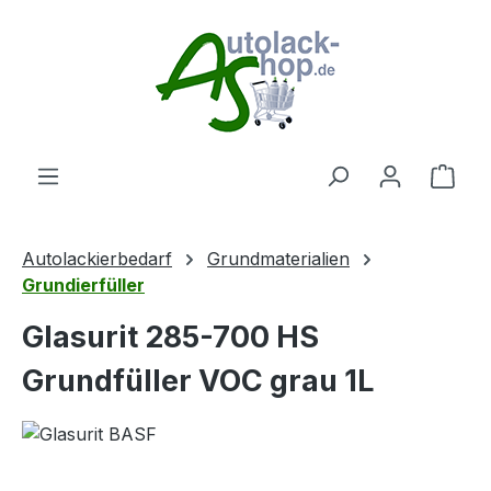
Zum Hauptinhalt springen
Ware
Autolackierbedarf
Grundmaterialien
Grundierfüller
Glasurit 285-700 HS
Grundfüller VOC grau 1L