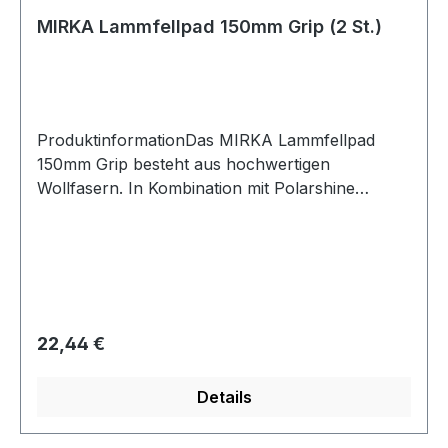
MIRKA Lammfellpad 150mm Grip (2 St.)
ProduktinformationDas MIRKA Lammfellpad
150mm Grip besteht aus hochwertigen
Wollfasern. In Kombination mit Polarshine
Polituren erzeugt dieses Pad einen schnellen
Abtrag und entfernt effizient und schnell
Schleifriefen aus der Poliervorbereitung. Das
Lammfellpad PRO wurde für anspruchsvolle
Anwendungen und Oberflächen entwickelt und
optimiert den Prozess zur Vorbereitung des
Regulärer Preis:
22,44 €
perfekten Finish.
Details