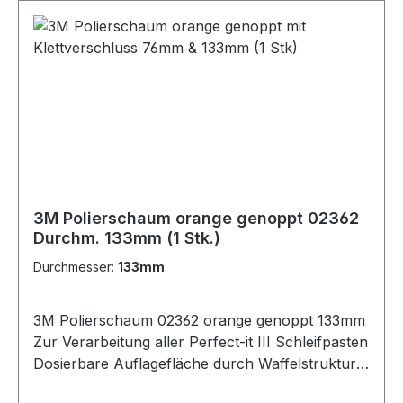
mittlerer Größe. Mit unseren weichen
Schaumstoff-Pads lassen sich Beschichtungen
mit 3M™ Poliermittel effizient reparieren und
erneuern, ohne sie erneut lackieren zu müssen.
Durch die Waffelstruktur vergrößert sich die
Kontaktfläche gegenüber flachen Handpads.
Gleichzeitig reduziert sich die Wärmeentwicklung
und Wirbelkratzer werden eliminiert. Darüber
hinaus wird das Poliermittel besser
aufgenommen, um ein sauberes Arbeiten ohne
3M Polierschaum orange genoppt 02362
Spritzer zu ermöglichen.
Durchm. 133mm (1 Stk.)
Durchmesser:
133mm
3M Polierschaum 02362 orange genoppt 133mm
Zur Verarbeitung aller Perfect-it III Schleifpasten
Dosierbare Auflagefläche durch Waffelstruktur
Kühlt besser Reduzierter Verbrauch von