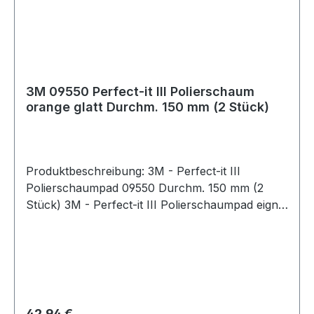
3M 09550 Perfect-it III Polierschaum
orange glatt Durchm. 150 mm (2 Stück)
Produktbeschreibung: 3M - Perfect-it III
Polierschaumpad 09550 Durchm. 150 mm (2
Stück) 3M - Perfect-it III Polierschaumpad eignet
sich Abblenden von Kratzern, zum Polieren bei
geringer Drehzahl und zum Zwischenschleifen.
Es erzielt perfekt eResultate bei einer
effizienteren Arbeitsweise. Das Schaumstoffpad
lässt sich mühelos austauschen. Es ist ideal
geeignet auch bei schwer zugänglichen Stellen
Regulärer Preis:
42,94 €