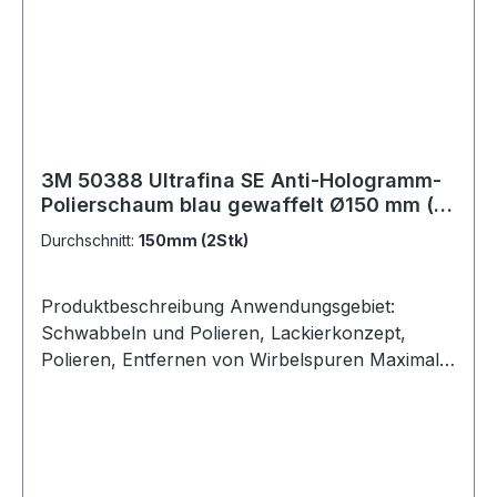
3M 50388 Ultrafina SE Anti-Hologramm-
Polierschaum blau gewaffelt Ø150 mm (2
Stk)
Durchschnitt:
150mm (2Stk)
Produktbeschreibung Anwendungsgebiet:
Schwabbeln und Polieren, Lackierkonzept,
Polieren, Entfernen von Wirbelspuren Maximale
Geschwindigkeit: 4500 rpm Hochglanz auf
dunklen Lack-Finishes zum Beseitigen von
Wirbelspuren und Auftragen von Hochglanz-
Finishes Waffelstruktur mit guter Kontaktfläche
und guter Aufnahme der Politur Ideal kompatibel