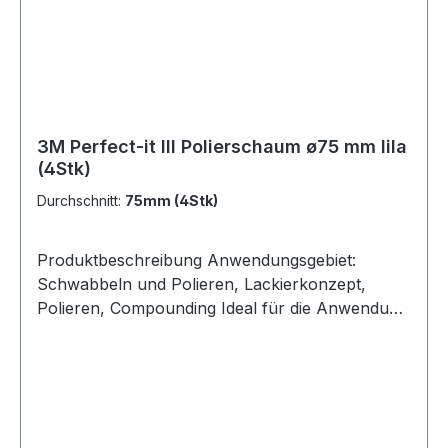
3M Perfect-it III Polierschaum ø75 mm lila
(4Stk)
Durchschnitt:
75mm (4Stk)
Produktbeschreibung Anwendungsgebiet:
Schwabbeln und Polieren, Lackierkonzept,
Polieren, Compounding Ideal für die Anwendung
mit 3M Perfect-It Famous Finish oder 3M
Perfect-It 1-Step Finish Für optimale Leistung
verwenden Sie eine Drehzahl zwischen 800/min
du 1400/min Die Waffelförmige Oberfläche
reduziert die Wärmeentwicklung Schnelleres,