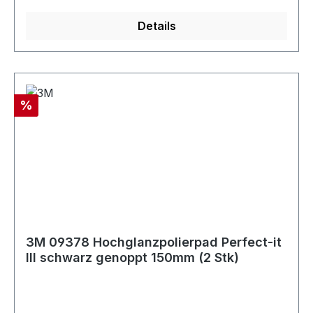
andere Makel.
Details
Rabatt
%
3M 09378 Hochglanzpolierpad Perfect-it
III schwarz genoppt 150mm (2 Stk)