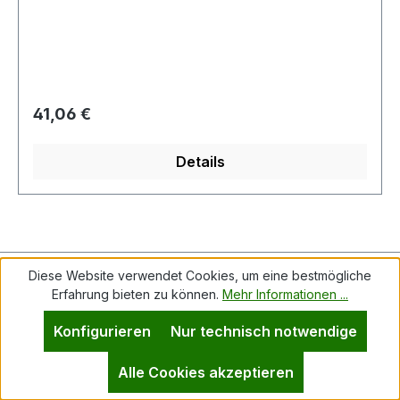
und macht das Pad besonders aggressiv, aber
auch langlebig. Die gewaffelte Form sorgt für die
Ableitung der entstehenden Hitze und schont die
Oberfl äche. Das gelbe gewaffelte Schaumstoff
pad PRO wurde speziell für Polarshine Polituren
Regulärer Preis:
41,06 €
entwickelt. Das Schaumstoff pad eignet sich für
das Polieren aller Lacksysteme.
Details
Service-Hotline
Diese Website verwendet Cookies, um eine bestmögliche
Erfahrung bieten zu können.
Mehr Informationen ...
Konfigurieren
Nur technisch notwendige
Vertrag widerrufen
Alle Cookies akzeptieren
Service