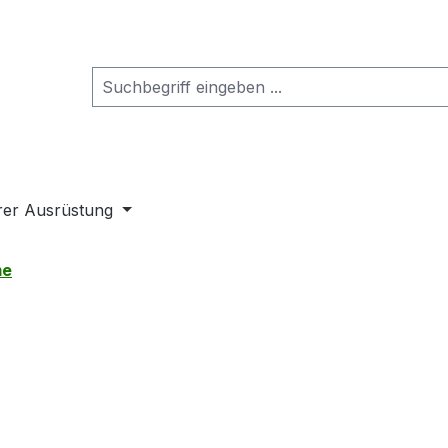
rer Ausrüstung
me