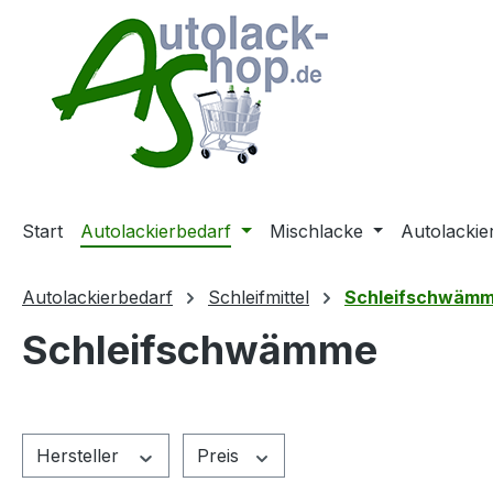
m Hauptinhalt springen
Zur Suche springen
Zur Hauptnavigation springen
Start
Autolackierbedarf
Mischlacke
Autolackie
Autolackierbedarf
Schleifmittel
Schleifschwäm
Schleifschwämme
Hersteller
Preis