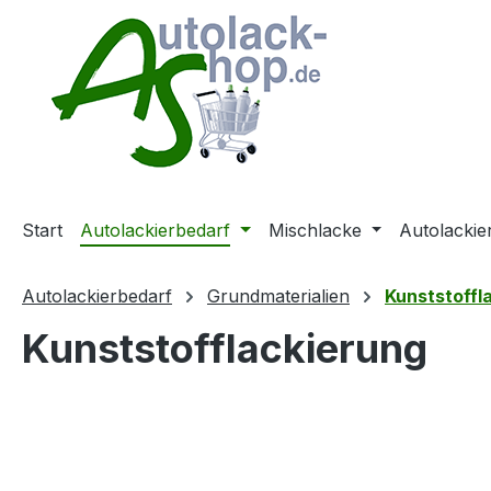
m Hauptinhalt springen
Zur Suche springen
Zur Hauptnavigation springen
Start
Autolackierbedarf
Mischlacke
Autolackie
Autolackierbedarf
Grundmaterialien
Kunststoffl
Kunststofflackierung