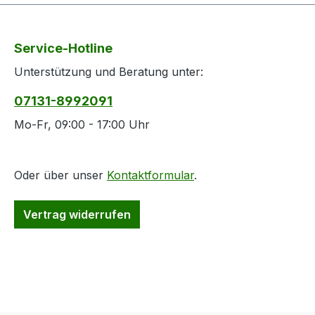
werden. Produktspezifikation
rauchen. 
Menge: 1Liter gute Haftung zu
in gut be
allen an Fahrzeugen üblichen,
verwende
Service-Hotline
lackierfähigen Kunststoffsubstraten
Schutzha
Unterstützung und Beratung unter:
Anwendung als Haftvermittler im
g/Augensc
Dreischichtaufbau als auch als
tragen. Si
07131-8992091
Grundfüller unter Glasurit-
(Reaktion
Decklacksystemen
GIFTINF
Mo-Fr, 09:00 - 17:00 Uhr
oder Arzt
Sicherhei
P403 + P2
Oder über unser
Kontaktformular
.
belüftete
Behälter d
Vertrag widerrufen
Sicherhei
P501 Inhal
Problemab