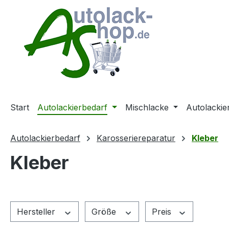
m Hauptinhalt springen
Zur Suche springen
Zur Hauptnavigation springen
Start
Autolackierbedarf
Mischlacke
Autolackie
Autolackierbedarf
Karosseriereparatur
Kleber
Kleber
Hersteller
Größe
Preis