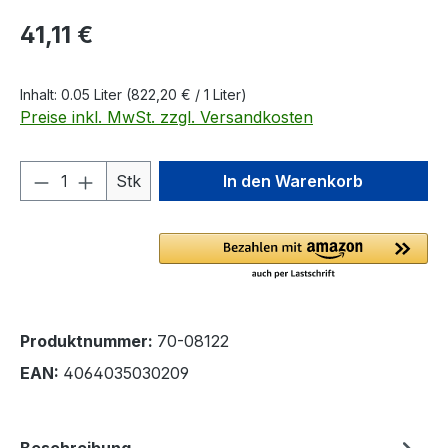
Regulärer Preis:
41,11 €
Inhalt:
0.05 Liter
(822,20 € / 1 Liter)
Preise inkl. MwSt. zzgl. Versandkosten
Produkt Anzahl: Gib den gewünschten We
Stk
In den Warenkorb
Produktnummer:
70-08122
EAN:
4064035030209