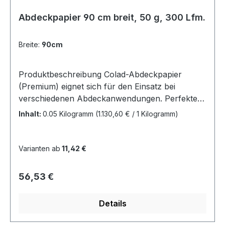
Abdeckpapier 90 cm breit, 50 g, 300 Lfm.
Breite:
90cm
Produktbeschreibung Colad-Abdeckpapier
(Premium) eignet sich für den Einsatz bei
verschiedenen Abdeckanwendungen. Perfekte
Barriereeigenschaften in Kombination mit der
Inhalt:
0.05 Kilogramm
(1.130,60 € / 1 Kilogramm)
richtigen Aufnahmefähigkeit: Der Lack bleibt
zwar am Abdeckpapier haften, schlägt unter
normalen Bedingungen jedoch nicht durch.
Varianten ab
11,42 €
Vorteile vom Abdeckpapier (Premium) Einfach
gerade zu ziehen Ideale Barriereeigenschaften
Regulärer Preis:
56,53 €
Genau die richtigen Aufnahmeeigenschaften Der
Lack haftet am Papier, schlägt unter normalen
Details
Bedingungen jedoch nicht durch. Zur einfachen
Verwendung von Colad-Abdeckpapier sind