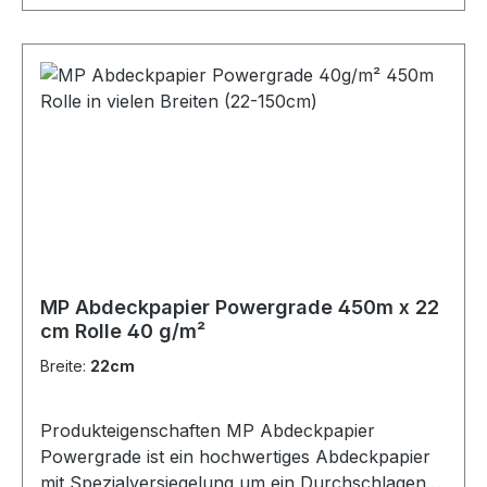
der Abfall verringert und somit auch erhebliche
Entsorgungskosten eingespart. Technische
Daten Größe 300 m x 22 cm spezialversiegelt um
ein Durchschlagen von Lacken zu verhindern
lösemittelresistent, wasserlackgeeignet
MP Abdeckpapier Powergrade 450m x 22
cm Rolle 40 g/m²
Breite:
22cm
Produkteigenschaften MP Abdeckpapier
Powergrade ist ein hochwertiges Abdeckpapier
mit Spezialversiegelung um ein Durchschlagen