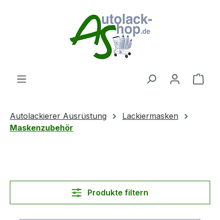
Zum Hauptinhalt springen
Ware
Autolackierer Ausrüstung
Lackiermasken
Maskenzubehör
Produkte filtern