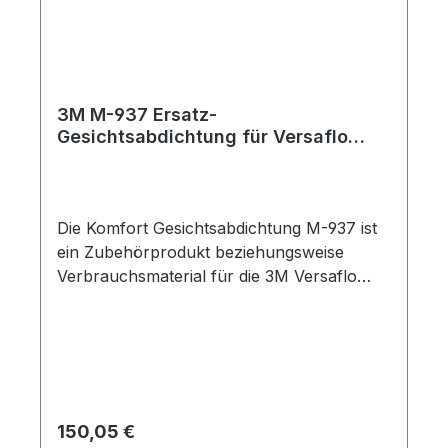
einen zusätzlichen Schutz vor Spritzern
aus geschmolzenem Metall. Unser
transparentes, unbeschichtetes Visier
besteht aus Polycarbonat und dient als
Ersatzteil für 3M Versaflo Kopfteile der M-
3M M-937 Ersatz-
Serie.
Gesichtsabdichtung für Versaflo
Serien M-200 + M-300 (5 Stück)
Die Komfort Gesichtsabdichtung M-937 ist
ein Zubehörprodukt beziehungsweise
Verbrauchsmaterial für die 3M Versaflo
Kopfteile der Serie M-100 und M-300.
Farbe: schwarz.
Regulärer Preis:
150,05 €