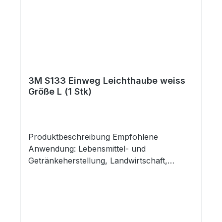
Landwirtschaft Lebensmittel- und
Getränkeherstellung Erfüllte
Spezifikationen CE Zertifizierung EN 12941
TH3 EN 166:2:F:3 EN14594 3A
Gefahrenbereich Gas, Dämpfe und
Feinstoffpartikel Flüssigkeitsspritzer
Fliegende Partikel mit geringer
3M S133 Einweg Leichthaube weiss
Energie/Staub Zusätzlicher Schutz
Größe L (1 Stk)
Halsschutz Schulterschutz Gesichtsmaske
Augenschutz Haarschutz
Produktbeschreibung Empfohlene
Anwendung: Lebensmittel- und
Getränkeherstellung, Landwirtschaft,
Pharmazeutische Produktion, Medizin &
Gesundheitswesen, Lackierarbeiten Als
Einstiegsmodell eignet sich diese Universal-
Kopfhaube für Gebläse- und Druckluft-
Atemschutzsysteme Integrierte