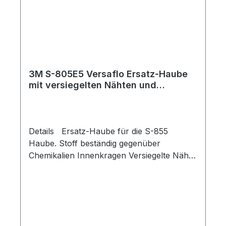
Luftverteilung für mehr Komfort und
weniger Geräusche. Das extragroße
Sichtfeld bietet sehr guten Durchblick. Die
Einwegleichthaube S-433L ist in zwei
regelbaren Größen erhältlich. Dieses
Produkt hat die Größe L und die Farbe
3M S-805E5 Versaflo Ersatz-Haube
weiß. Schutzstufe: TH3.
mit versiegelten Nähten und
Innenkragen (1 Stück)
Details Ersatz-Haube für die S-855
Haube. Stoff beständig gegenüber
Chemikalien Innenkragen Versiegelte Nähte
Produktfarbe: Grau Produktserien: Serie S
Produkttyp: Austauschteile und Zubehör
Schutztyp: Atemschutz Ersatz-Haube mit
versiegelten Nähten und Innenkragen. Die
S-855 kann, wenn das S-950 Premium