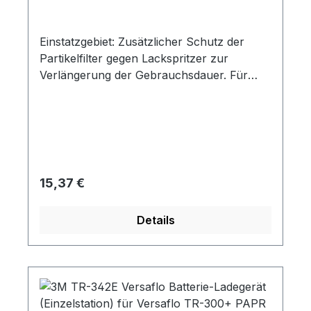
Einstiegsmodell eignet sich diese
kostengünstige Kopfhaube für Gebläse-
und Druckluft-Atemschutzsysteme. Für den
Einstatzgebiet: Zusätzlicher Schutz der
Einsatz mit 3M Atemschutzgebläsen und
Partikelfilter gegen Lackspritzer zur
Druckluft-Atemschutzsystemen in einer
Verlängerung der Gebrauchsdauer. Für
Vielzahl von Anwendungen
Einweg-Lackiermasken 6941 und 6942
Inhalt: 10 Vlies pro Pack
Regulärer Preis:
15,37 €
Details