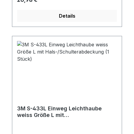
Gesichtsabdichtung von Masken. Unsere
Reinigungstücher können mit allen 3M
Details
Halb-Vollmasken verwendet werden.
3M S-433L Einweg Leichthaube
weiss Größe L mit
Hals-/Schulterabdeckung (1 Stück)