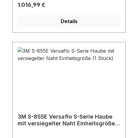
Kopfband innen angebracht ist, mit
Regulärer Preis:
1.016,99 €
bestimmten 3M Gebläsesystemen und
Druckluft-Atemschutzsystemen verwendet
Details
werden. Lackierarbeiten Gefahrenbereich
Flüssigkeitsspritzer Gas, Dämpfe und
Feinstoffpartikel Fliegende Partikel mit
geringer Energie/Staub Material
Polypropylen-Spinnvlies mit mehrlagiger
Barriereschicht Beschichtetes
Polycarbonat-Visier Zusätzlicher Schutz
Schulterschutz Gesichtsmaske Halsschutz
Haarschutz Augenschutz
3M S-855E Versaflo S-Serie Haube
mit versiegelter Naht Einheitsgröße
(1 Stück)