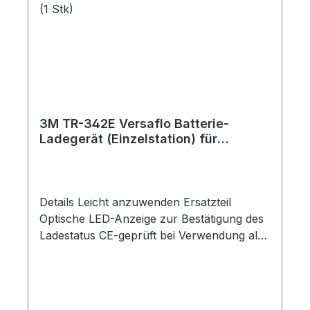
3M TR-342E Versaflo Batterie-
Ladegerät (Einzelstation) für
Versaflo TR-300+ PAPR (1 Stk)
Details Leicht anzuwenden Ersatzteil
Optische LED-Anzeige zur Bestätigung des
Ladestatus CE-geprüft bei Verwendung als
Teil eines kompletten Systems Laden Sie
Ihre 3M Atemschutzgebläse mit
Batterieladegeräten für 3M
Atemschutzgebläse auf. Stellen Sie mit