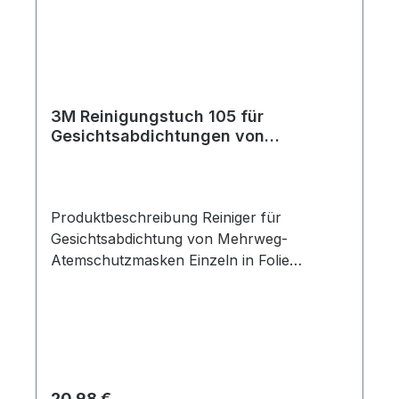
3M Reinigungstuch 105 für
Gesichtsabdichtungen von
Mehrweg-Atemschutzmasken
(Karton 40 Stk)
Produktbeschreibung Reiniger für
Gesichtsabdichtung von Mehrweg-
Atemschutzmasken Einzeln in Folie
verpackt Hilft, die Lebensdauer der
Ausrüstung zu verlängern Zur Verwendung
mit 3M Mehrweg-Atemschutzmasken 3M
Reinigungstücher für Mehrweg-
Atemschutzmasken sind in Folie verpackte
Tücher zur Reinigung der
Regulärer Preis:
20,98 €