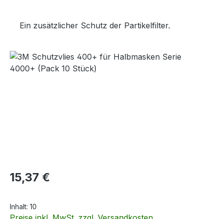
Ein zusätzlicher Schutz der Partikelfilter.
Bildergalerie überspringen
Regulärer Preis:
15,37 €
Inhalt:
10
Preise inkl. MwSt. zzgl. Versandkosten