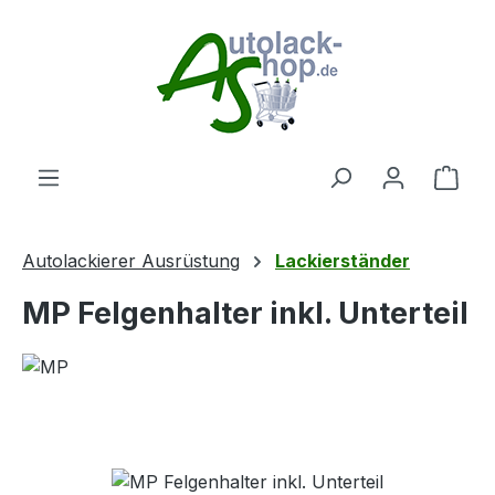
Zum Hauptinhalt springen
Ware
Autolackierer Ausrüstung
Lackierständer
MP Felgenhalter inkl. Unterteil
Bildergalerie überspringen