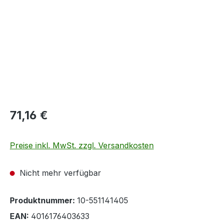
Regulärer Preis:
71,16 €
Preise inkl. MwSt. zzgl. Versandkosten
Nicht mehr verfügbar
Produktnummer:
10-551141405
EAN:
4016176403633