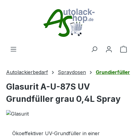
Zum Hauptinhalt springen
Ware
Autolackierbedarf
Spraydosen
Grundierfüller
Glasurit A-U-87S UV
Grundfüller grau 0,4L Spray
Ökoeffektiver UV-Grundfüller in einer