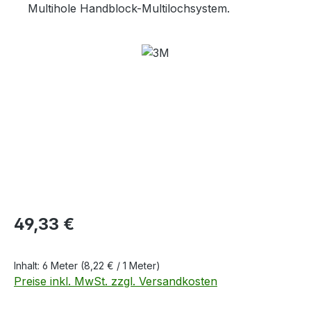
Multihole Handblock-Multilochsystem.
Bildergalerie überspringen
Regulärer Preis:
49,33 €
Inhalt:
6 Meter
(8,22 € / 1 Meter)
Preise inkl. MwSt. zzgl. Versandkosten