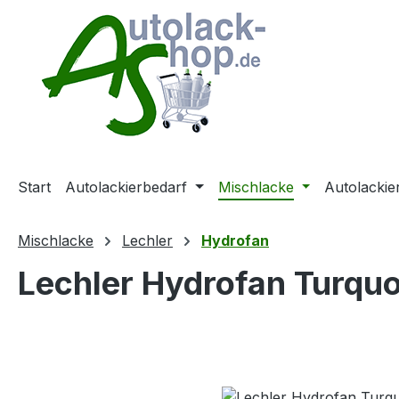
m Hauptinhalt springen
Zur Suche springen
Zur Hauptnavigation springen
Start
Autolackierbedarf
Mischlacke
Autolackie
Mischlacke
Lechler
Hydrofan
Lechler Hydrofan Turquo
Bildergalerie überspringen