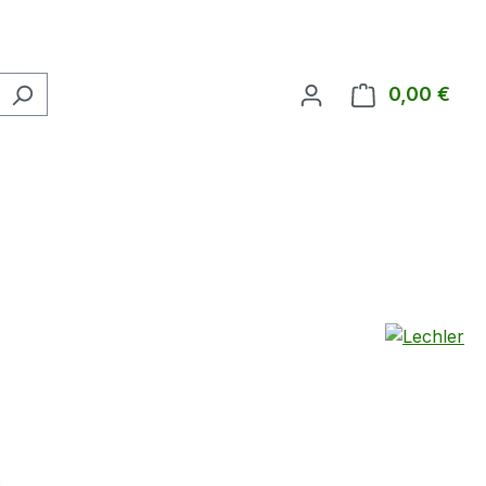
0,00 €
Ware
eis: