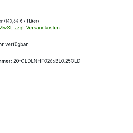
€
ter
(140,64 € / 1 Liter)
. MwSt. zzgl. Versandkosten
r verfügbar
mmer:
20-OLDLNHF0266BL0.25OLD