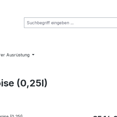
rer Ausrüstung
ise (0,25l)
Regulärer Pr