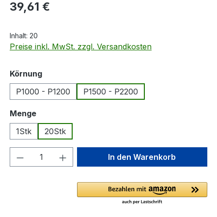
Regulärer Preis:
39,61 €
Inhalt:
20
Preise inkl. MwSt. zzgl. Versandkosten
auswählen
Körnung
P1000 - P1200
P1500 - P2200
auswählen
Menge
1Stk
20Stk
Produkt Anzahl: Gib den gewünschten We
In den Warenkorb