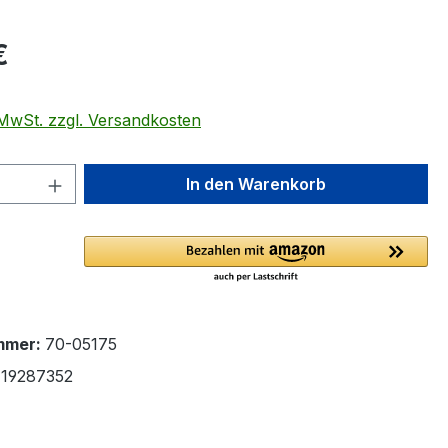
eis:
€
. MwSt. zzgl. Versandkosten
 Anzahl: Gib den gewünschten Wert ein 
In den Warenkorb
mmer:
70-05175
19287352