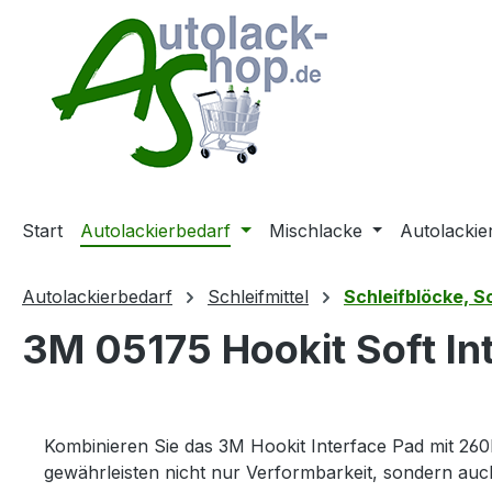
m Hauptinhalt springen
Zur Suche springen
Zur Hauptnavigation springen
Start
Autolackierbedarf
Mischlacke
Autolackie
Autolackierbedarf
Schleifmittel
Schleifblöcke, Sc
3M 05175 Hookit Soft In
Kombinieren Sie das 3M Hookit Interface Pad mit 260L
gewährleisten nicht nur Verformbarkeit, sondern auc