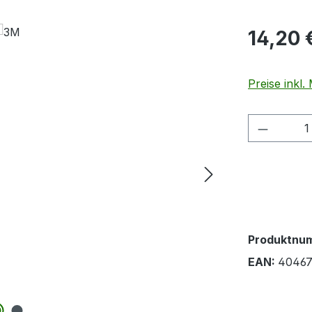
Regulärer Pr
14,20 
Preise inkl
Produkt
Produktnu
EAN:
40467