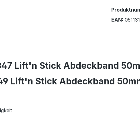
Produktnu
EAN:
05113
347 Lift'n Stick Abdeckband 5
49 Lift'n Stick Abdeckband 50
gkeit