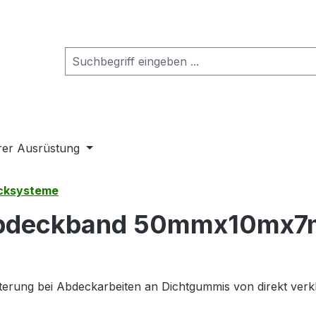
rer Ausrüstung
ecksysteme
 Abdeckband 50mmx10mx7m
hterung bei Abdeckarbeiten an Dichtgummis von direkt verkl