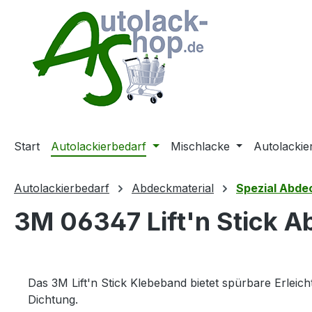
m Hauptinhalt springen
Zur Suche springen
Zur Hauptnavigation springen
Start
Autolackierbedarf
Mischlacke
Autolackie
Autolackierbedarf
Abdeckmaterial
Spezial Abd
3M 06347 Lift'n Stick
Das 3M Lift'n Stick Klebeband bietet spürbare Erleic
Dichtung.