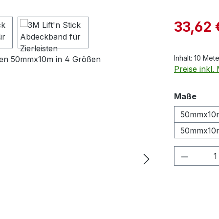
Verkaufspre
33,62 
Inhalt:
10 Met
Preise inkl
ausw
Maße
50mmx10
50mmx10
Produkt