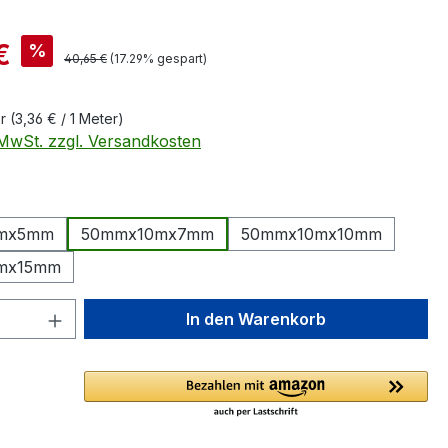
is:
€
%
Regulärer Preis:
40,65 €
(17.29% gespart)
er
(3,36 € / 1 Meter)
. MwSt. zzgl. Versandkosten
ählen
mx5mm
50mmx10mx7mm
50mmx10mx10mm
mx15mm
 Anzahl: Gib den gewünschten Wert ein 
In den Warenkorb