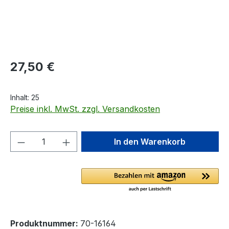
Regulärer Preis:
27,50 €
Inhalt:
25
Preise inkl. MwSt. zzgl. Versandkosten
Produkt Anzahl: Gib den gewünschten We
In den Warenkorb
Produktnummer:
70-16164