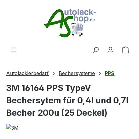
Zum Hauptinhalt springen
Ware
Autolackierbedarf
Bechersysteme
PPS
3M 16164 PPS TypeV
Bechersytem für 0,4l und 0,7l
Becher 200u (25 Deckel)