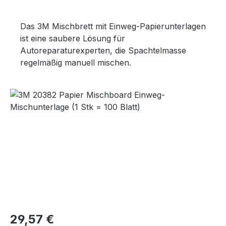
Das 3M Mischbrett mit Einweg-Papierunterlagen
ist eine saubere Lösung für
Autoreparaturexperten, die Spachtelmasse
regelmäßig manuell mischen.
Bildergalerie überspringen
Regulärer Preis:
29,57 €