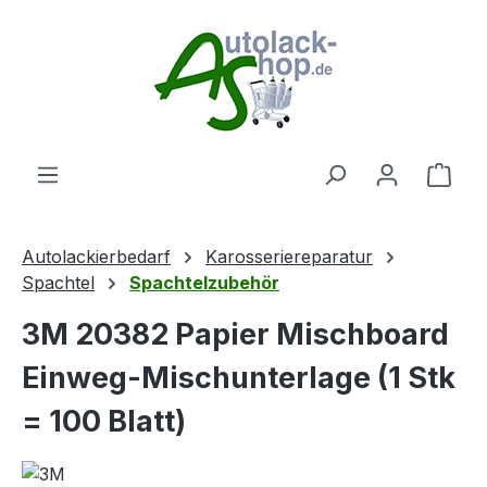
Zum Hauptinhalt springen
Ware
Autolackierbedarf
Karosseriereparatur
Spachtel
Spachtelzubehör
3M 20382 Papier Mischboard
Einweg-Mischunterlage (1 Stk
= 100 Blatt)