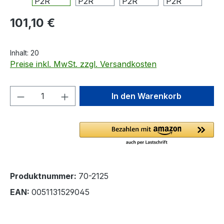
Regulärer Preis:
101,10 €
Inhalt:
20
Preise inkl. MwSt. zzgl. Versandkosten
Produkt Anzahl: Gib den gewünschten We
In den Warenkorb
Produktnummer:
70-2125
EAN:
0051131529045