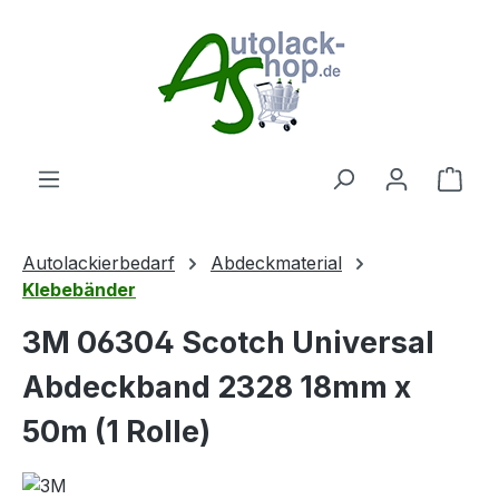
Zum Hauptinhalt springen
Ware
Autolackierbedarf
Abdeckmaterial
Klebebänder
3M 06304 Scotch Universal
Abdeckband 2328 18mm x
50m (1 Rolle)