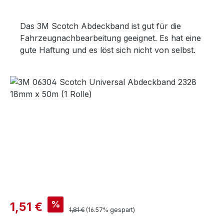
Das 3M Scotch Abdeckband ist gut für die
Fahrzeugnachbearbeitung geeignet. Es hat eine
gute Haftung und es löst sich nicht von selbst.
Bildergalerie überspringen
Verkaufspreis:
%
1,51 €
Regulärer Preis:
1,81 €
(16.57% gespart)