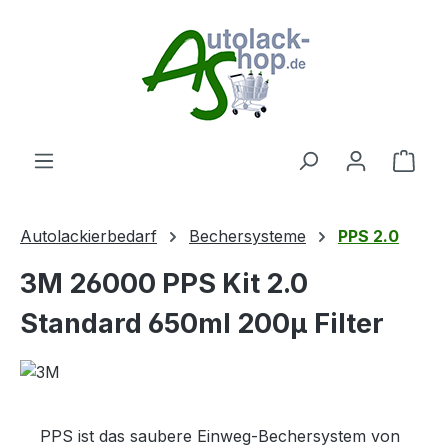
Zum Hauptinhalt springen
Ware
Autolackierbedarf
Bechersysteme
PPS 2.0
3M 26000 PPS Kit 2.0
Standard 650ml 200µ Filter
PPS ist das saubere Einweg-Bechersystem von