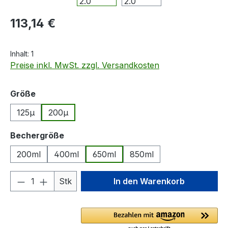
Regulärer Preis:
113,14 €
Inhalt:
1
Preise inkl. MwSt. zzgl. Versandkosten
auswählen
Größe
125µ
200µ
auswählen
Bechergröße
200ml
400ml
650ml
850ml
Produkt Anzahl: Gib den gewünschten We
Stk
In den Warenkorb