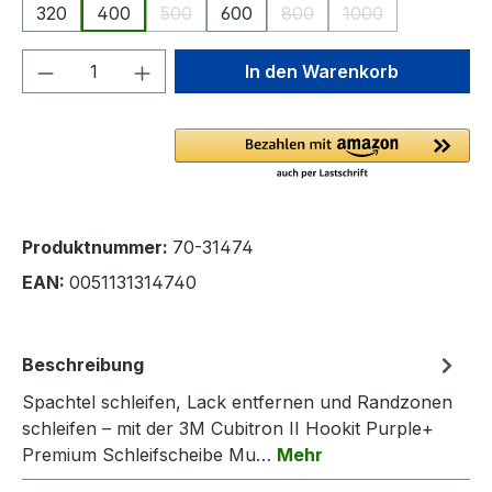
320
400
500
600
800
1000
(Diese Option ist zurzeit nicht verfügbar.)
(Diese Option ist zurzeit ni
(Diese Option ist 
Produkt Anzahl: Gib den gewünschten We
In den Warenkorb
Produktnummer:
70-31474
EAN:
0051131314740
Beschreibung
Spachtel schleifen, Lack entfernen und Randzonen
schleifen – mit der 3M Cubitron II Hookit Purple+
Premium Schleifscheibe Mu…
Mehr