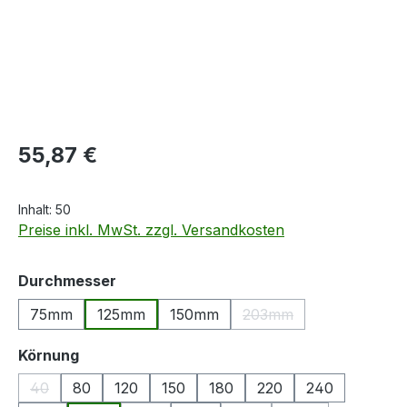
Regulärer Preis:
55,87 €
Inhalt:
50
Preise inkl. MwSt. zzgl. Versandkosten
auswählen
Durchmesser
75mm
125mm
150mm
203mm
(Diese Option ist zurzei
auswählen
Körnung
40
80
120
150
180
220
240
(Diese Option ist zurzeit nicht verfügbar.)