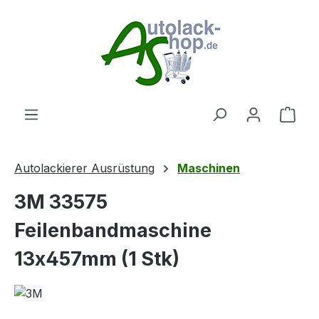
Zum Hauptinhalt springen
Ware
Autolackierer Ausrüstung
Maschinen
3M 33575
Feilenbandmaschine
13x457mm (1 Stk)