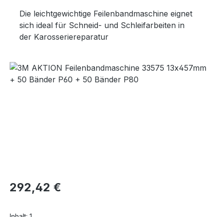
Die leichtgewichtige Feilenbandmaschine eignet
sich ideal für Schneid- und Schleifarbeiten in
der Karosseriereparatur
Bildergalerie überspringen
Regulärer Preis:
292,42 €
Inhalt:
1