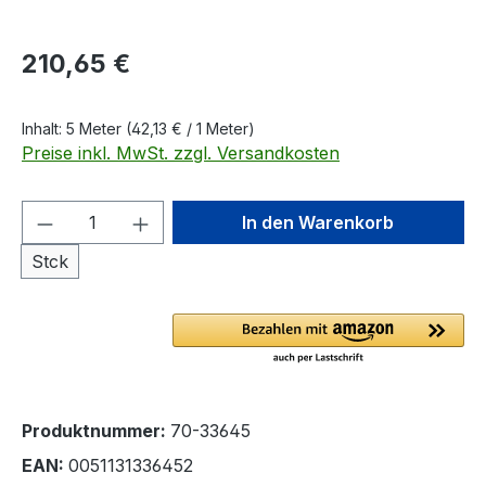
Regulärer Preis:
210,65 €
Inhalt:
5 Meter
(42,13 € / 1 Meter)
Preise inkl. MwSt. zzgl. Versandkosten
Produkt Anzahl: Gib den gewünschten We
In den Warenkorb
Stck
Produktnummer:
70-33645
EAN:
0051131336452