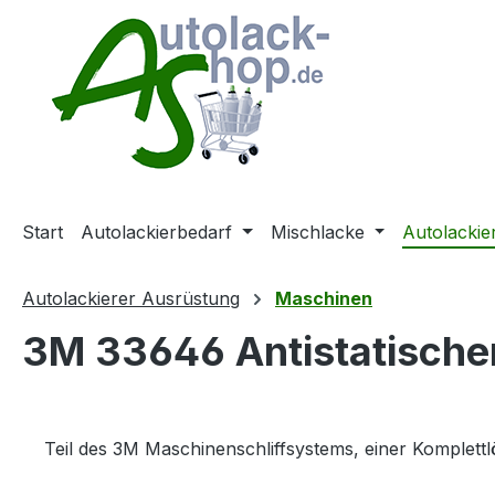
m Hauptinhalt springen
Zur Suche springen
Zur Hauptnavigation springen
Start
Autolackierbedarf
Mischlacke
Autolackie
Autolackierer Ausrüstung
Maschinen
3M 33646 Antistatischer
Teil des 3M Maschinenschliffsystems, einer Komplett