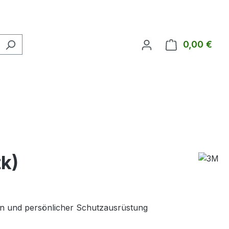
0,00 €
Ware
k)
eln und persönlicher Schutzausrüstung