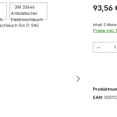
Regulärer Pr
93,56 
Inhalt:
5 Mete
Preise inkl
Produkt
Produktnu
EAN:
00511