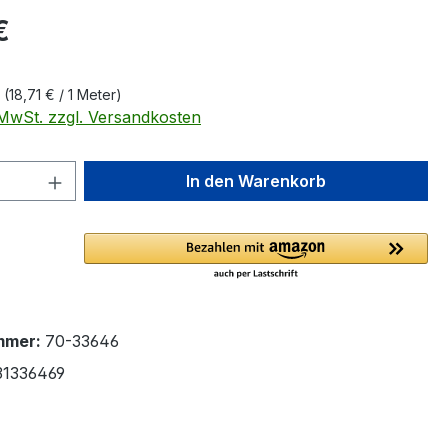
eis:
€
r
(18,71 € / 1 Meter)
. MwSt. zzgl. Versandkosten
 Anzahl: Gib den gewünschten Wert ein 
In den Warenkorb
mmer:
70-33646
31336469