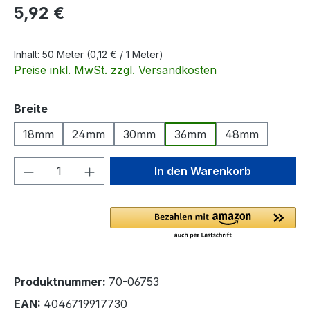
Regulärer Preis:
5,92 €
Inhalt:
50 Meter
(0,12 € / 1 Meter)
Preise inkl. MwSt. zzgl. Versandkosten
auswählen
Breite
18mm
24mm
30mm
36mm
48mm
Produkt Anzahl: Gib den gewünschten We
In den Warenkorb
Produktnummer:
70-06753
EAN:
4046719917730