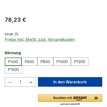
Regulärer Preis:
78,23 €
Inhalt:
25
Preise inkl. MwSt. zzgl. Versandkosten
auswählen
Körnung
P400
P600
P800
P1000
P1200
P1500
Produkt Anzahl: Gib den gewünschten We
In den Warenkorb