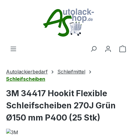
Zum Hauptinhalt springen
Ware
Autolackierbedarf
Schleifmittel
Schleifscheiben
3M 34417 Hookit Flexible
Schleifscheiben 270J Grün
Ø150 mm P400 (25 Stk)