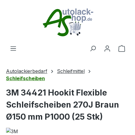
Zum Hauptinhalt springen
Ware
Autolackierbedarf
Schleifmittel
Schleifscheiben
3M 34421 Hookit Flexible
Schleifscheiben 270J Braun
Ø150 mm P1000 (25 Stk)