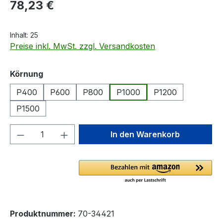
Regulärer Preis:
78,23 €
Inhalt:
25
Preise inkl. MwSt. zzgl. Versandkosten
auswählen
Körnung
P400
P600
P800
P1000
P1200
P1500
Produkt Anzahl: Gib den gewünschten We
In den Warenkorb
Produktnummer:
70-34421