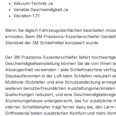
Vakuum-Technik Ja
Variable Geschwindigkeit Ja
Vibration 1.71
Wenn Sie täglich Fahrzeugoberflächen bearbeiten müssen
ermüden. Beim 3M Präzisions-Exzenterschleifer handelt e
Standzeit der 3M Schleifmittel konzipiert wurde.
Der 3M Präzisions-Exzenterschleifer liefert hochwertig
Geschwindigkeitseinstellung können Sie die von Ihnen 
Absaugeinheit verwenden – jede Schleifmaschine verfügt
Staubaufkommen in der Luft beim Schleifen reduziert wi
Multihole-Stützteller und eine Schutzabdeckung ermögli
weiteren benutzerfreundlichen Ausstattungsmerkmalen g
Quetschungen reduziert, und eine Geschwindigkeitsreg
Aluminiumgehäuse untergebracht, das für zusätzliche H
interner Schalldämpfer trägt ferner dazu bei, den Lär
Griffmaterial bieten zusätzlichen Komfort und mehr Kont