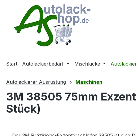
m Hauptinhalt springen
Zur Suche springen
Zur Hauptnavigation springen
Start
Autolackierbedarf
Mischlacke
Autolackie
Autolackierer Ausrüstung
Maschinen
3M 38505 75mm Exzenter
Stück)
Der 3M Präzisions-Exzenterschleifer 38505 ist eine D