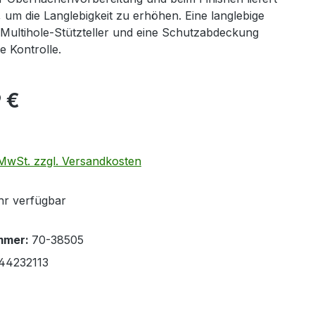
 um die Langlebigkeit zu erhöhen. Eine langlebige
 Multihole-Stützteller und eine Schutzabdeckung
e Kontrolle.
eis:
 €
. MwSt. zzgl. Versandkosten
r verfügbar
mmer:
70-38505
44232113