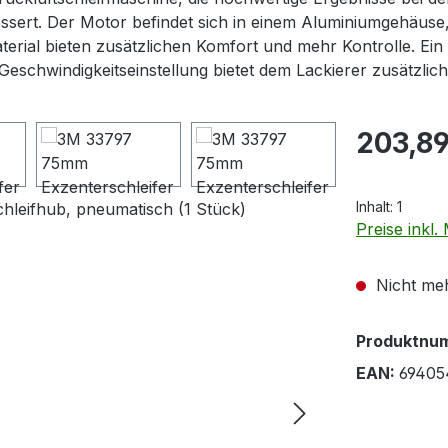
bessert. Der Motor befindet sich in einem Aluminiumgehäuse,
erial bieten zusätzlichen Komfort und mehr Kontrolle. Ein
eschwindigkeitseinstellung bietet dem Lackierer zusätzlich
Regulärer Pr
203,89
Inhalt:
1
Preise inkl
Nicht meh
Produktnu
EAN:
69405