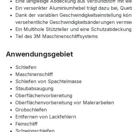
Eine langlebige Abdeckung aus Verbundstoff mit wei
Ein versenkter Aluminiumhebel trägt dazu bei, Quet
Dank der variablen Geschwindigkeitseinstellung kön
versehentliche Geschwindigkeitsänderungen vermi
Ein Multihole Stützteller und eine Schutzabdeckun
Teil des 3M Maschinenschliffsystems
Anwendungsgebiet
Schleifen
Maschinenschliff
Schleifen von Spachtelmasse
Staubabsaugung
Oberflächenvorbereitung
Oberflächenvorbereitung vor Malerarbeiten
Grobschleifen
Entfernen von Lackfehlern
Feinschliff
Schwingschleifen