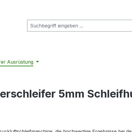
rer Ausrüstung
schleifer 5mm Schleifhu
ruckluftschleifmaschine, die hochwertige Ergebnisse bei de