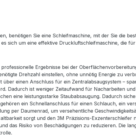
, benötigen Sie eine Schleifmaschine, mit der Sie die be
s sich um eine effektive Druckluftschleifmaschine, die für
e professionelle Ergebnisse bei der Oberflächenvorbereitun
benötigte Drehzahl einstellen, ohne unnötig Energie zu v
 über einen Anschluss für ein Zentralabsaugsystem – spare
rd. Dadurch ist weniger Zeitaufwand für Nacharbeiten und f
chen eine leistungsstarke Staubabsaugung. Dadurch sicher
ehören ein Schnellanschluss für einen Schlauch, ein ver
elung per Daumenrad, um versehentliche Geschwindigkeitsä
altbarkeit sorgt und den 3M Präzisions-Exzenterschleife
m und das Risiko von Beschädigungen zu reduzieren. Die la
rolle.