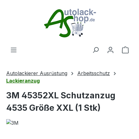
Zum Hauptinhalt springen
Ware
Autolackierer Ausrüstung
Arbeitsschutz
Lackieranzug
3M 45352XL Schutzanzug
4535 Größe XXL (1 Stk)