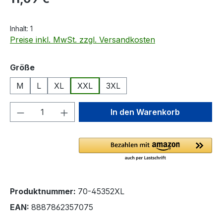
Inhalt:
1
Preise inkl. MwSt. zzgl. Versandkosten
auswählen
Größe
M
L
XL
XXL
3XL
Produkt Anzahl: Gib den gewünschten We
In den Warenkorb
Produktnummer:
70-45352XL
EAN:
8887862357075