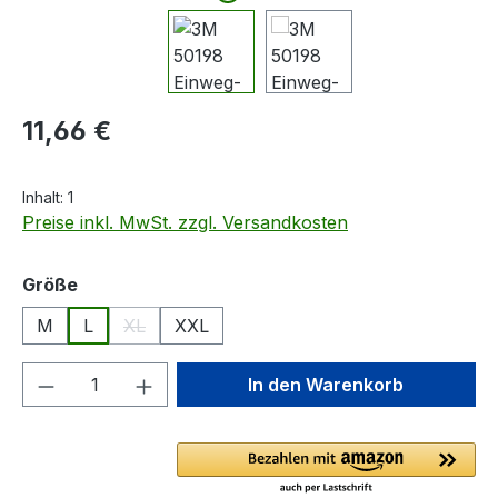
Regulärer Preis:
11,66 €
Inhalt:
1
Preise inkl. MwSt. zzgl. Versandkosten
auswählen
Größe
M
L
XL
XXL
(Diese Option ist zurzeit nicht verfügbar.)
Produkt Anzahl: Gib den gewünschten We
In den Warenkorb