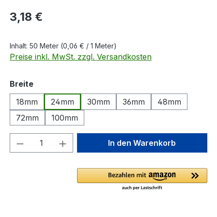
Regulärer Preis:
3,18 €
Inhalt:
50 Meter
(0,06 € / 1 Meter)
Preise inkl. MwSt. zzgl. Versandkosten
auswählen
Breite
18mm
24mm
30mm
36mm
48mm
72mm
100mm
Produkt Anzahl: Gib den gewünschten We
In den Warenkorb