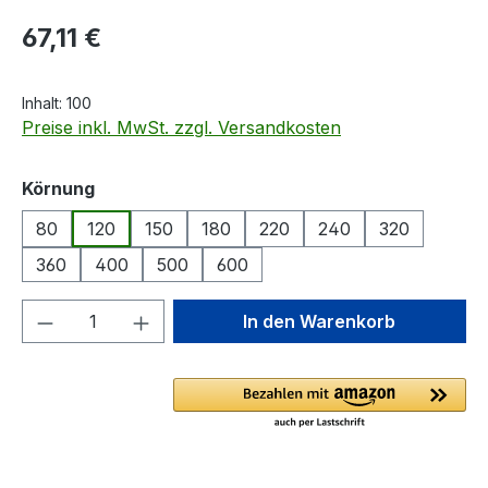
Regulärer Preis:
67,11 €
Inhalt:
100
Preise inkl. MwSt. zzgl. Versandkosten
auswählen
Körnung
80
120
150
180
220
240
320
360
400
500
600
Produkt Anzahl: Gib den gewünschten We
In den Warenkorb