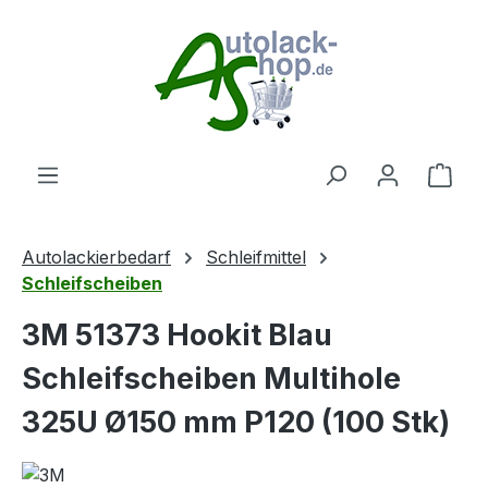
Zum Hauptinhalt springen
Ware
Autolackierbedarf
Schleifmittel
Schleifscheiben
3M 51373 Hookit Blau
Schleifscheiben Multihole
325U Ø150 mm P120 (100 Stk)