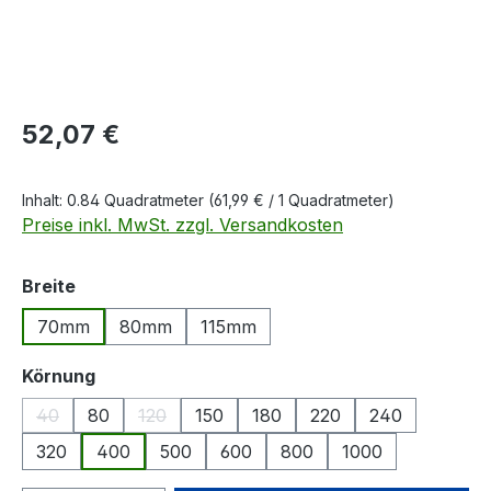
Regulärer Preis:
52,07 €
Inhalt:
0.84 Quadratmeter
(61,99 € / 1 Quadratmeter)
Preise inkl. MwSt. zzgl. Versandkosten
auswählen
Breite
70mm
80mm
115mm
auswählen
Körnung
40
80
120
150
180
220
240
(Diese Option ist zurzeit nicht verfügbar.)
(Diese Option ist zurzeit nicht verfügbar.)
320
400
500
600
800
1000