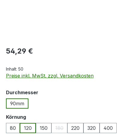
Regulärer Preis:
54,29 €
Inhalt:
50
Preise inkl. MwSt. zzgl. Versandkosten
auswählen
Durchmesser
90mm
auswählen
Körnung
80
120
150
180
220
320
400
(Diese Option ist zurzeit nicht verfügb