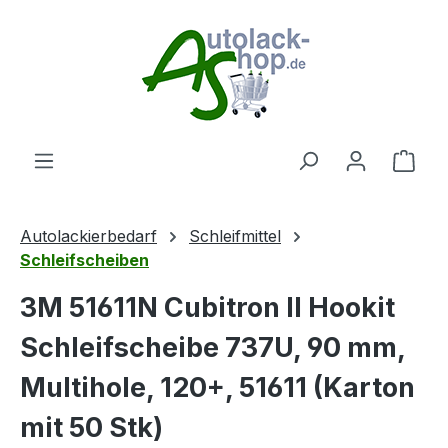
Zum Hauptinhalt springen
Ware
Autolackierbedarf
Schleifmittel
Schleifscheiben
3M 51611N Cubitron II Hookit
Schleifscheibe 737U, 90 mm,
Multihole, 120+, 51611 (Karton
mit 50 Stk)