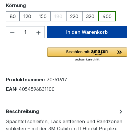
auswählen
Körnung
80
120
150
180
220
320
400
(Diese Option ist zurzeit nicht verfügba
Produkt Anzahl: Gib den gewünschten We
In den Warenkorb
Produktnummer:
70-51617
EAN:
4054596831100
Beschreibung
Spachtel schleifen, Lack entfernen und Randzonen
schleifen – mit der 3M Cubitron II Hookit Purple+