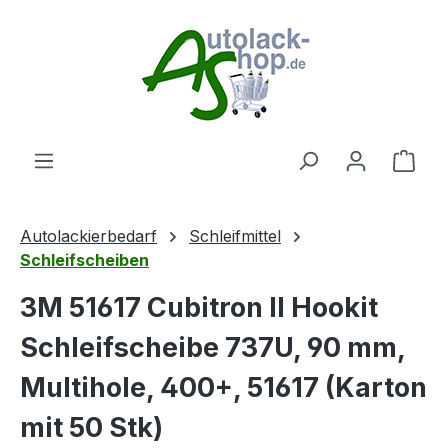
Zum Hauptinhalt springen
Ware
Autolackierbedarf
Schleifmittel
Schleifscheiben
3M 51617 Cubitron II Hookit
Schleifscheibe 737U, 90 mm,
Multihole, 400+, 51617 (Karton
mit 50 Stk)