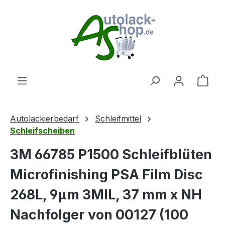
Zum Hauptinhalt springen
Ware
Autolackierbedarf
Schleifmittel
Schleifscheiben
3M 66785 P1500 Schleifblüten
Microfinishing PSA Film Disc
268L, 9μm 3MIL, 37 mm x NH
Nachfolger von 00127 (100