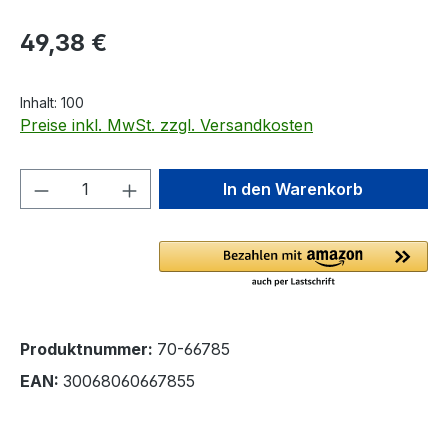
Regulärer Preis:
49,38 €
Inhalt:
100
Preise inkl. MwSt. zzgl. Versandkosten
Produkt Anzahl: Gib den gewünschten We
In den Warenkorb
Produktnummer:
70-66785
EAN:
30068060667855