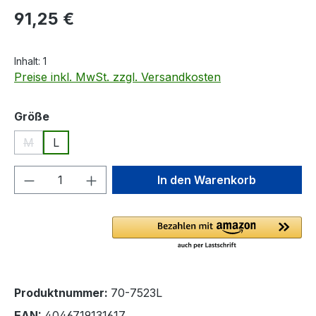
Regulärer Preis:
91,25 €
Inhalt:
1
Preise inkl. MwSt. zzgl. Versandkosten
auswählen
Größe
M
L
(Diese Option ist zurzeit nicht verfügbar.)
Produkt Anzahl: Gib den gewünschten We
In den Warenkorb
Produktnummer:
70-7523L
EAN:
4046719131617