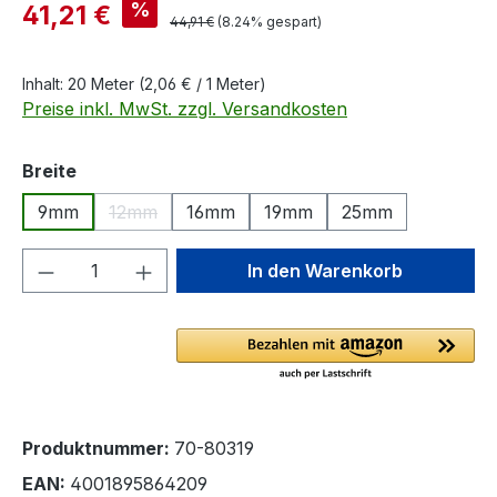
Verkaufspreis:
%
41,21 €
Regulärer Preis:
44,91 €
(8.24% gespart)
Inhalt:
20 Meter
(2,06 € / 1 Meter)
Preise inkl. MwSt. zzgl. Versandkosten
auswählen
Breite
9mm
12mm
16mm
19mm
25mm
(Diese Option ist zurzeit nicht verfügbar.)
Produkt Anzahl: Gib den gewünschten We
In den Warenkorb
Produktnummer:
70-80319
EAN:
4001895864209