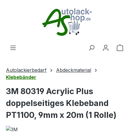
Zum Hauptinhalt springen
Ware
Autolackierbedarf
Abdeckmaterial
Klebebänder
3M 80319 Acrylic Plus
doppelseitiges Klebeband
PT1100, 9mm x 20m (1 Rolle)