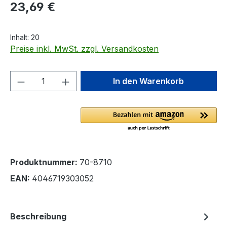
Regulärer Preis:
23,69 €
Inhalt:
20
Preise inkl. MwSt. zzgl. Versandkosten
Produkt Anzahl: Gib den gewünschten We
In den Warenkorb
Produktnummer:
70-8710
EAN:
4046719303052
Beschreibung