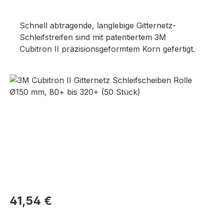
Schnell abtragende, langlebige Gitternetz-
Schleifstreifen sind mit patentiertem 3M
Cubitron II präzisionsgeformtem Korn gefertigt.
Bildergalerie überspringen
Regulärer Preis:
41,54 €