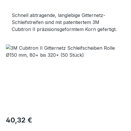
Schnell abtragende, langlebige Gitternetz-
Schleifstreifen sind mit patentiertem 3M
Cubitron II präzisionsgeformtem Korn gefertigt.
Bildergalerie überspringen
Regulärer Preis:
40,32 €