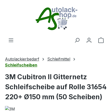
Zum Hauptinhalt springen
Ware
Autolackierbedarf
Schleifmittel
Schleifscheiben
3M Cubitron II Gitternetz
Schleifscheibe auf Rolle 31654
220+ Ø150 mm (50 Scheiben)