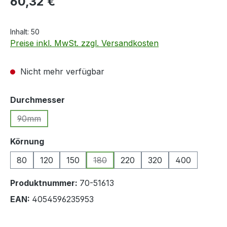
60,32 €
Inhalt:
50
Preise inkl. MwSt. zzgl. Versandkosten
Nicht mehr verfügbar
auswählen
Durchmesser
90mm
(Diese Option ist zurzeit nicht verfügbar.)
auswählen
Körnung
80
120
150
180
220
320
400
(Diese Option ist zurzeit nicht verfügb
Produktnummer:
70-51613
EAN:
4054596235953