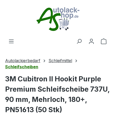
Zum Hauptinhalt springen
Ware
Autolackierbedarf
Schleifmittel
Schleifscheiben
3M Cubitron II Hookit Purple
Premium Schleifscheibe 737U,
90 mm, Mehrloch, 180+,
PN51613 (50 Stk)