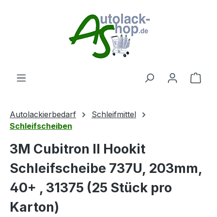
Zum Hauptinhalt springen
Ware
Autolackierbedarf
Schleifmittel
Schleifscheiben
3M Cubitron II Hookit
Schleifscheibe 737U, 203mm,
40+ , 31375 (25 Stück pro
Karton)