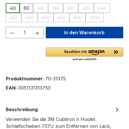
40
80
120
150
180
220
240
(Diese Option ist zurzeit nicht verfügbar.)
(Diese Option ist zurzeit nicht verfügba
(Diese Option ist zurzeit nicht 
(Diese Option ist zurze
(Diese Option i
320
400
500
600
800
1000
(Diese Option ist zurzeit nicht verfügbar.)
(Diese Option ist zurzeit nicht verfügbar.)
(Diese Option ist zurzeit nicht verfügbar.)
(Diese Option ist zurzeit nicht verfü
(Diese Option ist zurzeit ni
(Diese Option ist z
Produkt Anzahl: Gib den gewünschten We
In den Warenkorb
Produktnummer:
70-31375
EAN:
0051131313750
Beschreibung
Verwenden Sie die 3M Cubitron II Hookit
Schleifscheiben 737U zum Entfernen von Lack,