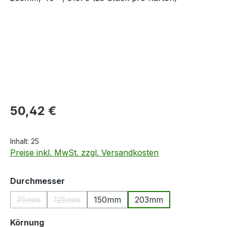
Regulärer Preis:
50,42 €
Inhalt:
25
Preise inkl. MwSt. zzgl. Versandkosten
auswählen
Durchmesser
75mm
125mm
150mm
203mm
(Diese Option ist zurzeit nicht verfügbar.)
(Diese Option ist zurzeit nicht verfügbar.)
auswählen
Körnung