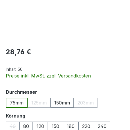
Regulärer Preis:
28,76 €
Inhalt:
50
Preise inkl. MwSt. zzgl. Versandkosten
auswählen
Durchmesser
75mm
125mm
150mm
203mm
(Diese Option ist zurzeit nicht verfügbar.)
(Diese Option ist zurzei
auswählen
Körnung
40
80
120
150
180
220
240
(Diese Option ist zurzeit nicht verfügbar.)